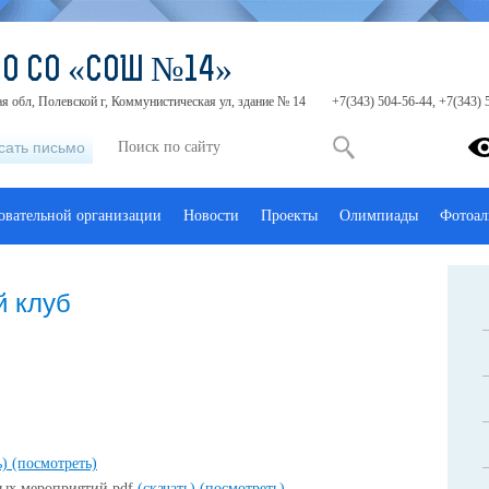
МО СО «СОШ №14»
я обл, Полевской г, Коммунистическая ул, здание № 14
+7(343) 504-56-44, +7(343) 
сать письмо
зовательной организации
Новости
Проекты
Олимпиады
Фотоал
й клуб
ь)
(посмотреть)
ных мероприятий.pdf
(скачать)
(посмотреть)