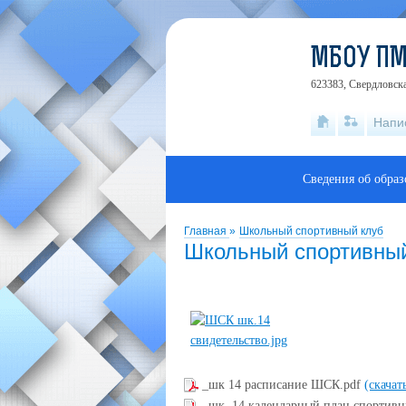
МБОУ П
623383, Свердловска
Напи
Сведения об обра
Главная
»
Школьный спортивный клуб
Школьный спортивны
_шк 14 расписание ШСК.pdf
(скачат
_шк. 14 календарный план спортив