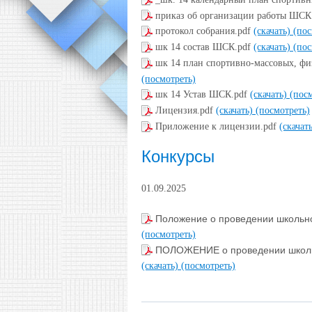
приказ об организации работы ШСК
протокол собрания.pdf
(скачать)
(пос
шк 14 состав ШСК.pdf
(скачать)
(пос
шк 14 план спортивно-массовых, ф
(посмотреть)
шк 14 Устав ШСК.pdf
(скачать)
(пос
Лицензия.pdf
(скачать)
(посмотреть)
Приложение к лицензии.pdf
(скачат
Конкурсы
01.09.2025
Положение о проведении школьно
(посмотреть)
ПОЛОЖЕНИЕ о проведении школьн
(скачать)
(посмотреть)