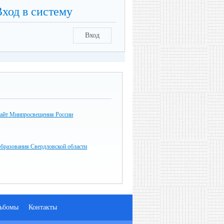
Вход в систему
Вход
айт Минпросвещения России
образования Свердловской области
ьбомы
Контакты