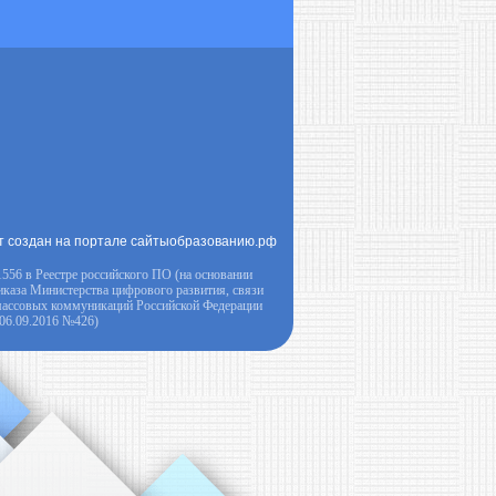
т создан на портале сайтыобразованию.рф
556 в Реестре российского ПО (на основании
иказа Министерства цифрового развития, связи
массовых коммуникаций Российской Федерации
 06.09.2016 №426)