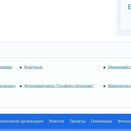
ственных
Культура.рф
Официальный с
 и высшего
Федеральный портал "Российское образование"
Министерства 
зовательной организации
Новости
Проекты
Олимпиады
Фотоал