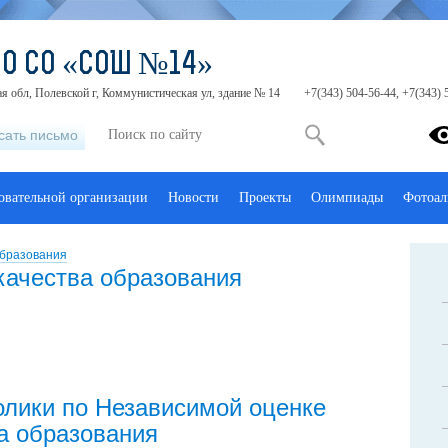
МО СО «СОШ №14»
я обл, Полевской г, Коммунистическая ул, здание № 14
+7(343) 504-56-44, +7(343) 
сать письмо
зовательной организации
Новости
Проекты
Олимпиады
Фотоал
образования
качества образования
лики по Независимой оценке
а образования