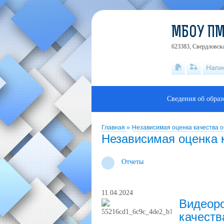
МБОУ П
623383, Свердловска
Напи
Сведения об обра
Главная
»
Независимая оценка качества 
Независимая оценка 
Отчеты
11.04.2024
Видеоро
качеств