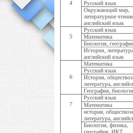
4
Русский язык
Окружающий мир,
литературное чтение
английский язык
Русский язык
5
Математика
Биология, географи
История, литература
английский язык
Математика
Русский язык
6
История, обществоз
литература, английс
География, биологи
Русский язык
7
Математика
история, обществоз
литература, английс
Биология, физика,
география, ИКТ