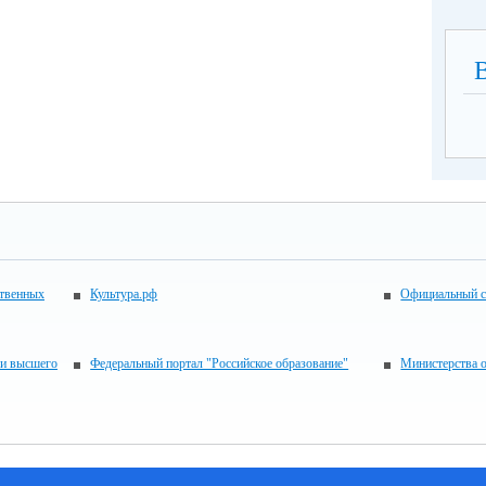
ственных
Культура.рф
Официальный с
 и высшего
Федеральный портал "Российское образование"
Министерства 