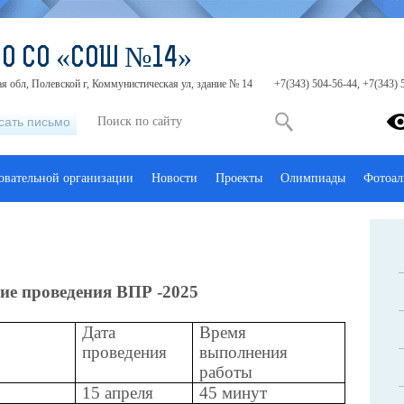
МО СО «СОШ №14»
я обл, Полевской г, Коммунистическая ул, здание № 14
+7(343) 504-56-44, +7(343) 
сать письмо
зовательной организации
Новости
Проекты
Олимпиады
Фотоал
ие проведения ВПР -2025
Дата
Время
проведения
выполнения
работы
15 апреля
45 минут