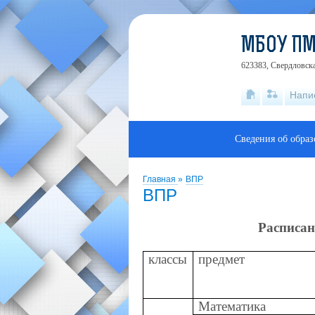
МБОУ П
623383, Свердловска
Напи
Сведения об обра
Главная
»
ВПР
ВПР
Расписан
классы
предмет
Математика