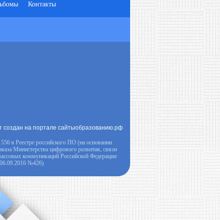
ьбомы
Контакты
т создан на портале сайтыобразованию.рф
556 в Реестре российского ПО (на основании
иказа Министерства цифрового развития, связи
массовых коммуникаций Российской Федерации
 06.09.2016 №426)