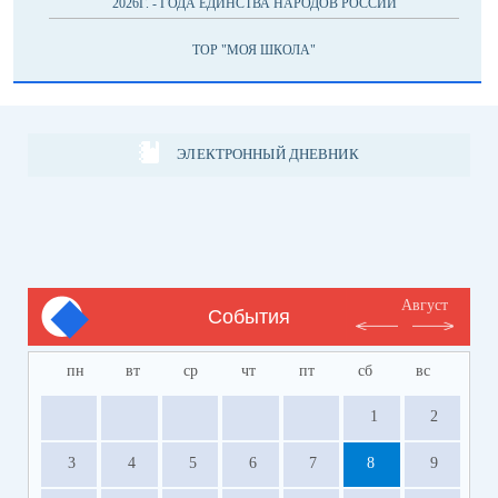
2026Г. - ГОДА ЕДИНСТВА НАРОДОВ РОССИИ
ТОР "МОЯ ШКОЛА"
ЭЛЕКТРОННЫЙ ДНЕВНИК
Август
События
пн
вт
ср
чт
пт
сб
вс
1
2
3
4
5
6
7
8
9