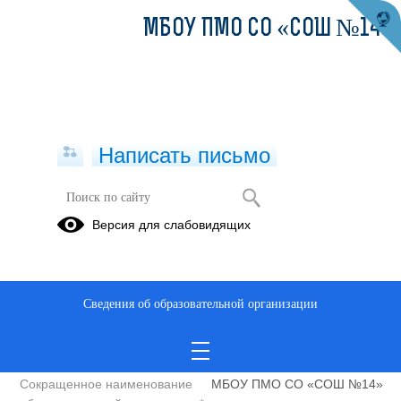
МБОУ ПМО СО «СОШ №14»
Написать письмо
Полное наименование
Муниципальное бюджетное
Версия для слабовидящих
образовательной организации*
общеобразовательное
учреждение Полевского
муниципального округа
Свердловской области
Сведения об образовательной организации
«Средняя
общеобразовательная школа
№14»
Сокращенное наименование
МБОУ ПМО СО «СОШ №14»