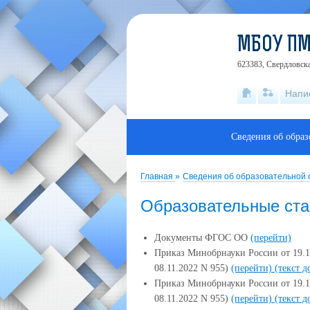
МБОУ П
623383, Свердловска
Напи
Сведения об обра
Главная
»
Сведения об образовательной
Образовательные ста
Документы ФГОС ОО
(перейти)
Приказ Минобрнауки России от 19.1
08.11.2022 N 955)
(перейти)
(текст д
Приказ Минобрнауки России от 19.1
08.11.2022 N 955)
(перейти)
(текст д