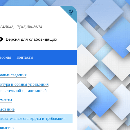
504-56-46, +7(343) 504-56-74
Версия для слабовидящих
ьбомы
Контакты
вные сведения
ктура и органы управления
зовательной организацией
ументы
азование
зовательные стандарты и требования
водство