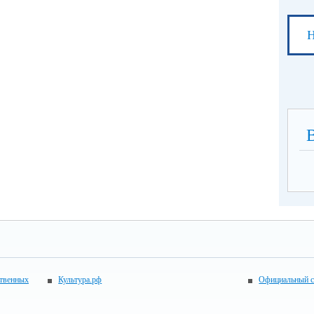
Н
ственных
Культура.рф
Официальный с