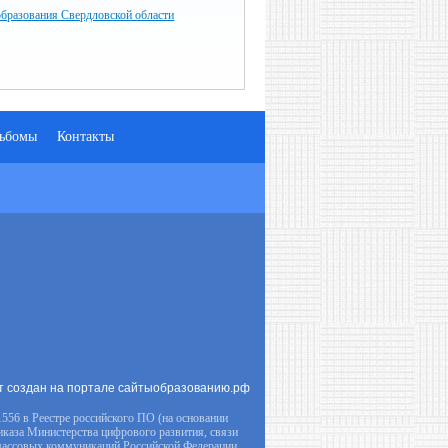
образования Свердловской области
ьбомы
Контакты
т создан на портале сайтыобразованию.рф
556 в Реестре российского ПО (на основании
иказа Министерства цифрового развития, связи
массовых коммуникаций Российской Федерации