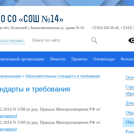
МО СО «СОШ №14»
я обл, Полевской г, Коммунистическая ул, здание № 14
+7(343) 504-56-44, +7(343) 
сать письмо
зовательной организации
Новости
Проекты
Олимпиады
Фотоал
 организации
»
Образовательные стандарты и требования
Осно
Стру
ндарты и требования
обра
Док
2.2014 N 1598 (в ред. Приказа Минпросвещения РФ от
Обр
окумента)
Обра
2.2014 N 1599 (в ред. Приказа Минпросвещения РФ от
окумента)
Руко