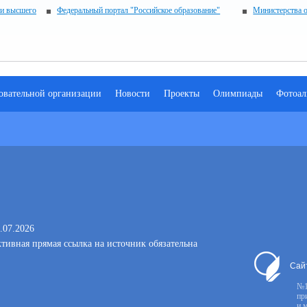
 и высшего
Федеральный портал "Российское образование"
Министерства 
зовательной организации
Новости
Проекты
Олимпиады
Фотоал
.07.2026
тивная прямая ссылка на источник обязательна
Сай
№1
пр
и 