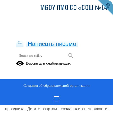
МБОУ ПМО СО «СОШ №14»
Написать письмо
Весёлые старты для обучающихся с
Версия для слабовидящих
ОВЗ
19.01.2022
14.01.2021 г. в школе проведены соревнования
Сведения об образовательной организации
«Весёлые старты» для обучающихся 5 «А», 6. «А»,
7 «А», 8 «А» классов. Новогодняя тематика каждого
этапа создала атмосферу настоящего спортивного
праздника. Дети с азартом создавали снеговиков из