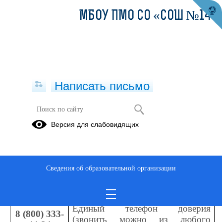
МБОУ ПМО СО «СОШ №14»
Написать письмо
ТЕЛЕФОНЫ ЭКСТРЕННОЙ
Версия для слабовидящих
ПСИХОЛОГИЧЕСКОЙ ПОМОЩИ
29.03.2024
Федеральные
Сведения об образовательной организации
8-800-2000-
Единый общероссийский телефон 
122
доверия
Единый телефон доверия 
8 (800) 333-
(звонить можно из любого 