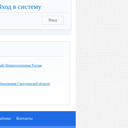
Вход в систему
Вход
айт Минпросвещения России
образования Свердловской области
ьбомы
Контакты