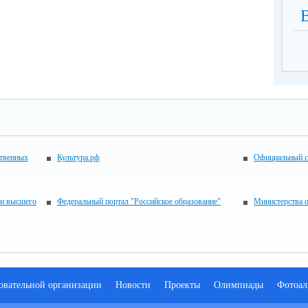
ственных
Культура.рф
Официальный с
 и высшего
Федеральный портал "Российское образование"
Министерства 
зовательной организации
Новости
Проекты
Олимпиады
Фотоал