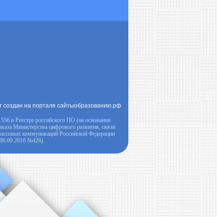
т создан на портале сайтыобразованию.рф
556 в Реестре российского ПО (на основании
иказа Министерства цифрового развития, связи
массовых коммуникаций Российской Федерации
 06.09.2016 №426)