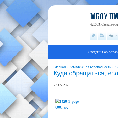
МБОУ П
623383, Свердловска
Напи
Сведения об обра
Главная
»
Комплексная безопасность
»
Л
Куда обращаться, есл
23.05.2025