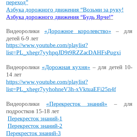
переход”
Азбука дорожного движения “Возьми за руку!
Азбука дорожного движения “Будь Ярче!”
Видеоролики
«Дорожное королевство»
– для
детей 6-9 лет
https://www.youtube.com/playlist?
list=PL_xhegr7yyhpqJD9t9RZZacDAHFsPugxi
Видеоролики
«Дорожная кухня»
– для детей 10-
14 лет
https://www.youtube.com/playlist?
list=PL_xhegr7yyhohneV3h-xVktuaEFi25n4f
Видеоролики
«Перекресток знаний»
– для
подростков 15-18 лет
Перекресток знаний-1
Перекресток знаний-2
Перекресток знаний-3