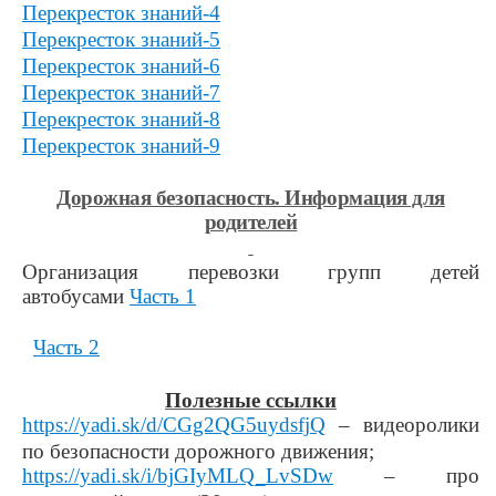
Перекресток знаний-4
Перекресток знаний-5
Перекресток знаний-6
Перекресток знаний-7
Перекресток знаний-8
Перекресток знаний-9
Дорожная безопасность. Информация для
родителей
Организация перевозки групп детей
автобусами
Часть 1
Часть 2
Полезные ссылки
https://yadi.sk/d/CGg2QG5uydsfjQ
– видеоролики
по безопасности дорожного движения;
https://yadi.sk/i/bjGIyMLQ_LvSDw
– про