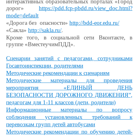
интерактивных образовательных порталах «Город
дорог»
https://pdd.fcp-pbdd.ru/view_doc.html?
mode=default
«Дорога без опасности»
http://bdd-eor.edu.ru/
«Сакла»
http://sakla.ru/
.
Кроме того, в социальной сети Вконтакте, в
группе «ВместеучимПДД».
Сценарии занятий с педагогами, сотрудниками
Госавтоинспекции, родителями
Методические рекомендации к сценариям
Методические материалы для проведения
мероприятия «ЕДИНЫЙ ДЕНЬ
БЕЗОПАСНОСТИ ДОРОЖНОГО ДВИЖЕНИЯ”,
педагогам для 1-11 классов (дети, родители)
Информационные материалы по вопросу
соблюдения установленных требований к
перевозкам групп детей автобусами
Методические рекомендации по обучению детей-