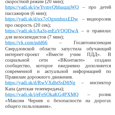
скоростной режим (20 мин);
https://yadi.sk/i/wYvmvQbhuqzqWQ
– про детей
пассажиров (6 мин);
https://yadi.sk/d/nx7cOgnmhnxEDw
– видеоролик
про скорость (20 сек);
https://yadi.sk/i/Aa3s-mEzVOQDwA
– о правилах
для велосипедистов (7 мин);
https://vk.com/pdd66
– Госавтоинспекция
Свердловской области запустила обучающий
интернет-проект «Вместе учим ПДД». В
социальной сети «ВКонтакте» создано
сообщество, которое ежедневно дополняется
современной и актуальной информацией по
Правилам дорожного движения.
https://yadi.sk/d/RwVXdhtSsDftNg
– инспектор
Капа (детская телепередача);
https://yadi.sk/i/eFeSOkaKG4PXMQ
– ролик
«Максим Чернев о безопасности на дорогах
общего пользования».